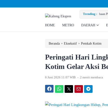
i Hak Ratusan Eks Pekerja
Trending :
HOME
METRO
DAERAH
›
›
Beranda
Eksekutif
Pemkab Kotim
Peringati Hari Lin
Kotim Gelar Aksi B
.
6 Juni 2026 11:07 WIB
2 menit membaca
Facebook
WhatsApp
Twitter
Email
Telegram