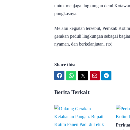
untuk menjaga lingkungan demi Kotawarin
pungkasnya.
Melalui kegiatan tersebut, Pemkab Kot
gerakan peduli lingkungan sebagai bagi
nyaman, dan berkelanjutan. (to)
Share this:
Facebook
WhatsApp
Twitter
Email
Telegram
Berita Terkait
Perkua