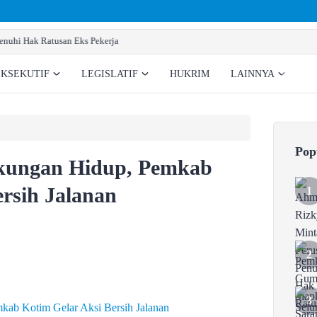
Pemkab Gumas Siapkan Sarana Prasarana Pembentukan BNNK
EKSEKUTIF
LEGISLATIF
HUKRIM
LAINNYA
Pop
gkungan Hidup, Pemkab
ersih Jalanan