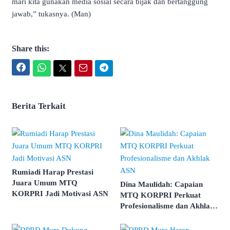
mari kita gunakan media sosial secara bijak dan bertanggung
jawab,” tukasnya. (Man)
Share this:
Facebook
WhatsApp
Twitter
Email
Telegram
Berita Terkait
Rumiadi Harap Prestasi
Juara Umum MTQ
Dina Maulidah: Capaian
KORPRI Jadi Motivasi ASN
MTQ KORPRI Perkuat
Profesionalisme dan Akhlak
ASN