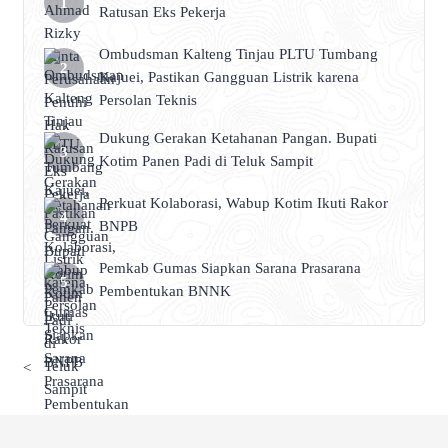
Ratusan Eks Pekerja
Ombudsman Kalteng Tinjau PLTU Tumbang
Kajuei, Pastikan Gangguan Listrik karena
Persolan Teknis
Dukung Gerakan Ketahanan Pangan. Bupati
Kotim Panen Padi di Teluk Sampit
Perkuat Kolaborasi, Wabup Kotim Ikuti Rakor
BNPB
Pemkab Gumas Siapkan Sarana Prasarana
Pembentukan BNNK
<