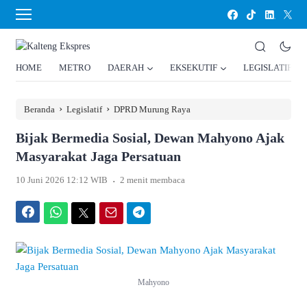
HOME
METRO
DAERAH
EKSEKUTIF
LEGISLATIF
›
›
Beranda
Legislatif
DPRD Murung Raya
Bijak Bermedia Sosial, Dewan Mahyono Ajak
Masyarakat Jaga Persatuan
.
10 Juni 2026 12:12 WIB
2 menit membaca
Facebook
WhatsApp
Twitter
Email
Telegram
Mahyono