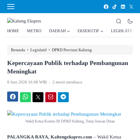
HOME
METRO
DAERAH
EKSEKUTIF
LEGISLATIF
›
›
Beranda
Legislatif
DPRD Provinsi Kalteng
Kepercayaan Publik terhadap Pembangunan
Meningkat
.
8 Juni 2026 16:08 WIB
2 menit membaca
Facebook
WhatsApp
Twitter
Email
Telegram
Wakil Ketua Komisi III DPRD Kalteng, Tomy Irawan Diran
PALANGKA RAYA, Kaltengekspres.com
– Wakil Ketua