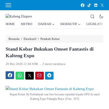
HOME
METRO
DAERAH
EKSEKUTIF
LEGISLATIF
›
›
Beranda
Eksekutif
Pemkab Kobar
Stand Kobar Bukukan Omset Fantastis di
Kalteng Expo
.
20 Mei 2026 11:04 WIB
2 menit membaca
Facebook
WhatsApp
Twitter
Email
Telegram
Bupati Kobar Hj Nurhidayah saat foto bersama sejumlah kepala OPD di stand
Kalteng Expo Palangka Raya. (Foto : IST)