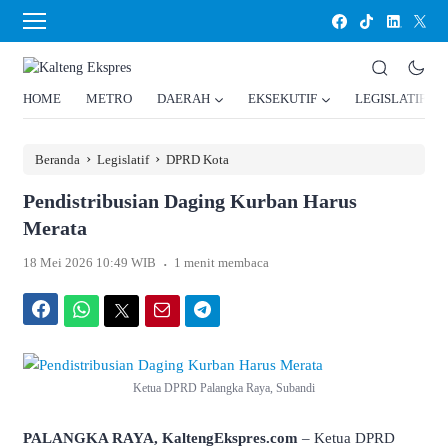
HOME
METRO
DAERAH
EKSEKUTIF
LEGISLATIF
›
›
Beranda
Legislatif
DPRD Kota
Pendistribusian Daging Kurban Harus
Merata
.
18 Mei 2026 10:49 WIB
1 menit membaca
Facebook
WhatsApp
Twitter
Email
Telegram
Ketua DPRD Palangka Raya, Subandi
PALANGKA RAYA, KaltengEkspres.com
– Ketua DPRD