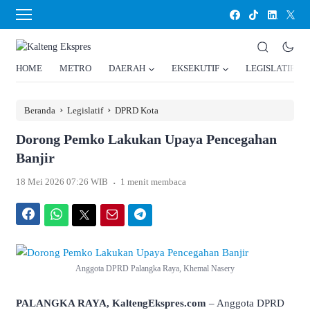
HOME
METRO
DAERAH
EKSEKUTIF
LEGISLATIF
›
›
Beranda
Legislatif
DPRD Kota
Dorong Pemko Lakukan Upaya Pencegahan
Banjir
.
18 Mei 2026 07:26 WIB
1 menit membaca
Facebook
WhatsApp
Twitter
Email
Telegram
Anggota DPRD Palangka Raya, Khemal Nasery
PALANGKA RAYA, KaltengEkspres.com
– Anggota DPRD