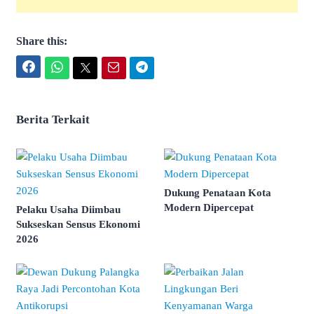
Share this:
Facebook
WhatsApp
Twitter
Email
Telegram
Berita Terkait
Dukung Penataan Kota
Modern Dipercepat
Pelaku Usaha Diimbau
Sukseskan Sensus Ekonomi
2026