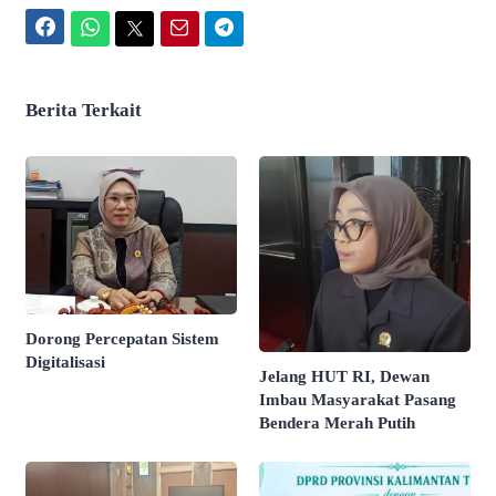
Facebook
WhatsApp
Twitter
Email
Telegram
Berita Terkait
Dorong Percepatan Sistem
Digitalisasi
Jelang HUT RI, Dewan
Imbau Masyarakat Pasang
Bendera Merah Putih