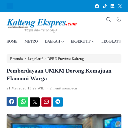
HOME
METRO
DAERAH
EKSEKUTIF
LEGISLATIF
›
›
Beranda
Legislatif
DPRD Provinsi Kalteng
Pemberdayaan UMKM Dorong Kemajuan
Ekonomi Warga
.
21 Mei 2026 13:29 WIB
2 menit membaca
Facebook
WhatsApp
Twitter
Email
Telegram