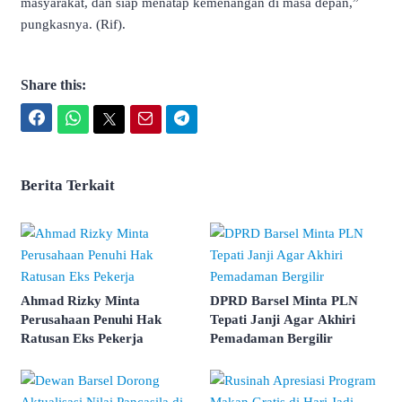
masyarakat, dan siap menatap kemenangan di masa depan,”
pungkasnya. (Rif).
Share this:
Facebook
WhatsApp
Twitter
Email
Telegram
Berita Terkait
Ahmad Rizky Minta
DPRD Barsel Minta PLN
Perusahaan Penuhi Hak
Tepati Janji Agar Akhiri
Ratusan Eks Pekerja
Pemadaman Bergilir