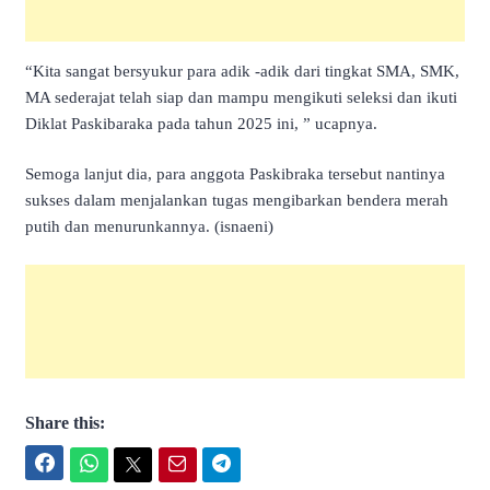
“Kita sangat bersyukur para adik -adik dari tingkat SMA, SMK,
MA sederajat telah siap dan mampu mengikuti seleksi dan ikuti
Diklat Paskibaraka pada tahun 2025 ini, ” ucapnya.
Semoga lanjut dia, para anggota Paskibraka tersebut nantinya
sukses dalam menjalankan tugas mengibarkan bendera merah
putih dan menurunkannya. (isnaeni)
Share this:
Facebook
WhatsApp
Twitter
Email
Telegram