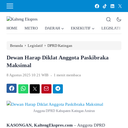
HOME
METRO
DAERAH
EKSEKUTIF
LEGISLATIF
›
›
Beranda
Legislatif
DPRD Katingan
Dewan Harap Diklat Anggota Paskibraka
Maksimal
.
8 Agustus 2025 10:21 WIB
1 menit membaca
Facebook
WhatsApp
Twitter
Email
Telegram
Anggota DPRD Kabupaten Katingan Amirun
KASONGAN, KaltengEkspres.com
– Anggota DPRD