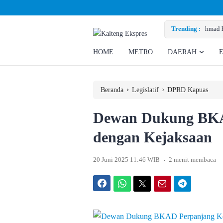
Minta Perusahaan Penuhi Hak Ratusan Eks Pekerja
Trending :
HOME
METRO
DAERAH
›
›
Beranda
Legislatif
DPRD Kapuas
Dewan Dukung BKA
dengan Kejaksaan
.
20 Juni 2025 11:46 WIB
2 menit membaca
Facebook
WhatsApp
Twitter
Email
Telegram