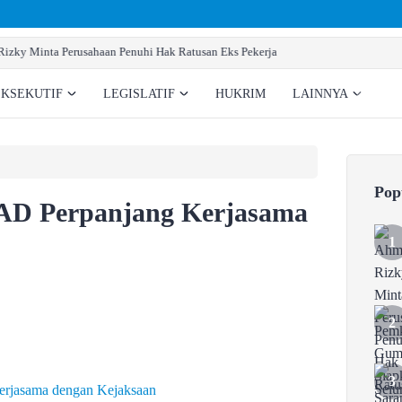
Pemkab Gumas Siapkan Sarana Prasarana Pembentu
EKSEKUTIF
LEGISLATIF
HUKRIM
LAINNYA
Pop
D Perpanjang Kerjasama