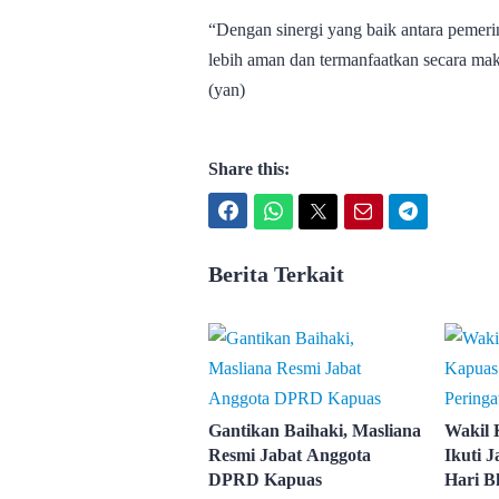
“Dengan sinergi yang baik antara pemerin
lebih aman dan termanfaatkan secara mak
(yan)
Share this:
Facebook
WhatsApp
Twitter
Email
Telegram
Berita Terkait
Gantikan Baihaki, Masliana
Wakil
Resmi Jabat Anggota
Ikuti J
DPRD Kapuas
Hari B