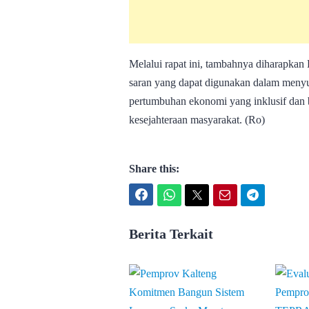
Melalui rapat ini, tambahnya diharapk
saran yang dapat digunakan dalam menyu
pertumbuhan ekonomi yang inklusif dan b
kesejahteraan masyarakat. (Ro)
Share this:
Facebook
WhatsApp
Twitter
Email
Telegram
Berita Terkait