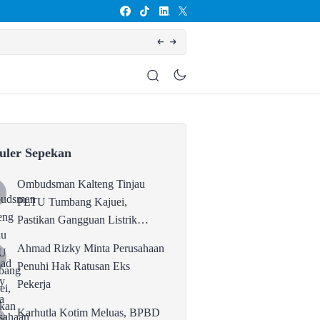
Dukung Gerakan Ketahanan Pangan. Bupati Ko
uler Sepekan
Ombudsman Kalteng Tinjau
PLTU Tumbang Kajuei,
Pastikan Gangguan Listrik
karena Persolan Teknis
Ahmad Rizky Minta Perusahaan
Penuhi Hak Ratusan Eks
Pekerja
Karhutla Kotim Meluas, BPBD