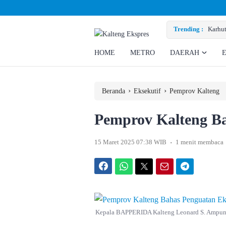
san Eks Pekerja
Trending :
Karhut
HOME
METRO
DAERAH
›
›
Beranda
Eksekutif
Pemprov Kalteng
Pemprov Kalteng B
.
15 Maret 2025 07:38 WIB
1 menit membaca
Facebook
WhatsApp
Twitter
Email
Telegram
Kepala BAPPERIDA Kalteng Leonard S. Ampung 