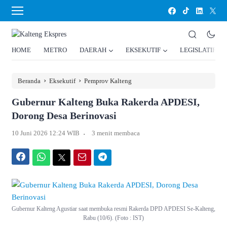
HOME
METRO
DAERAH
EKSEKUTIF
LEGISLATIF
›
›
Beranda
Eksekutif
Pemprov Kalteng
Gubernur Kalteng Buka Rakerda APDESI,
Dorong Desa Berinovasi
.
10 Juni 2026 12:24 WIB
3 menit membaca
Facebook
WhatsApp
Twitter
Email
Telegram
Gubernur Kalteng Agustiar saat membuka resmi Rakerda DPD APDESI Se-Kalteng,
Rabu (10/6). (Foto : IST)