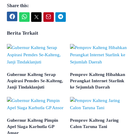
Share this:
Facebook
WhatsApp
Twitter
Email
Telegram
Berita Terkait
Gubernur Kalteng Serap
Pemprov Kalteng Hibahkan
Aspirasi Pemdes Se-Kalteng,
Perangkat Internet Starlink
Janji Tindaklanjuti
ke Sejumlah Daerah
Gubernur Kalteng Pimpin
Pemprov Kalteng Jaring
Apel Siaga Karhutla GP
Calon Taruna Tani
Ansor