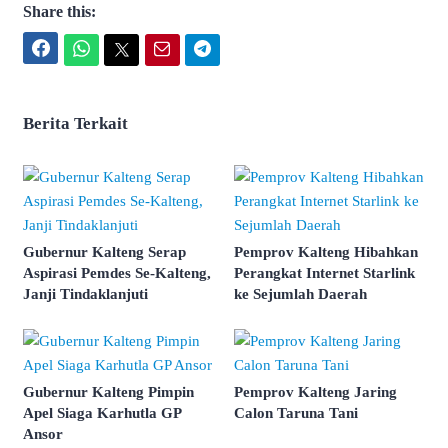
Share this:
Facebook
WhatsApp
Twitter
Email
Telegram
Berita Terkait
Gubernur Kalteng Serap
Pemprov Kalteng Hibahkan
Aspirasi Pemdes Se-Kalteng,
Perangkat Internet Starlink
Janji Tindaklanjuti
ke Sejumlah Daerah
Gubernur Kalteng Pimpin
Pemprov Kalteng Jaring
Apel Siaga Karhutla GP
Calon Taruna Tani
Ansor