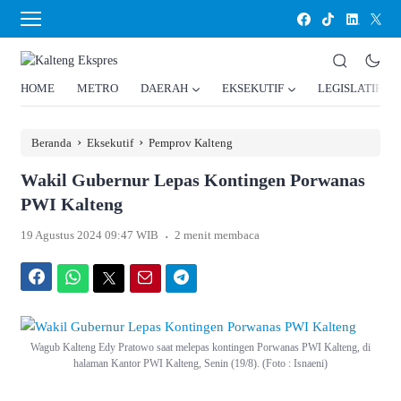
HOME
METRO
DAERAH
EKSEKUTIF
LEGISLATIF
›
›
Beranda
Eksekutif
Pemprov Kalteng
Wakil Gubernur Lepas Kontingen Porwanas
PWI Kalteng
.
19 Agustus 2024 09:47 WIB
2 menit membaca
Facebook
WhatsApp
Twitter
Email
Telegram
Wagub Kalteng Edy Pratowo saat melepas kontingen Porwanas PWI Kalteng, di
halaman Kantor PWI Kalteng, Senin (19/8). (Foto : Isnaeni)