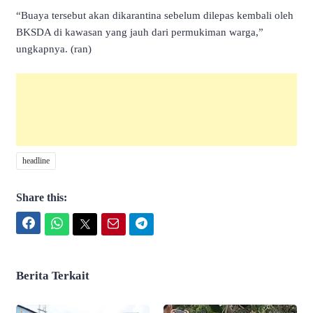
“Buaya tersebut akan dikarantina sebelum dilepas kembali oleh
BKSDA di kawasan yang jauh dari permukiman warga,”
ungkapnya. (ran)
headline
Share this:
Facebook
WhatsApp
Twitter
Email
Telegram
Berita Terkait