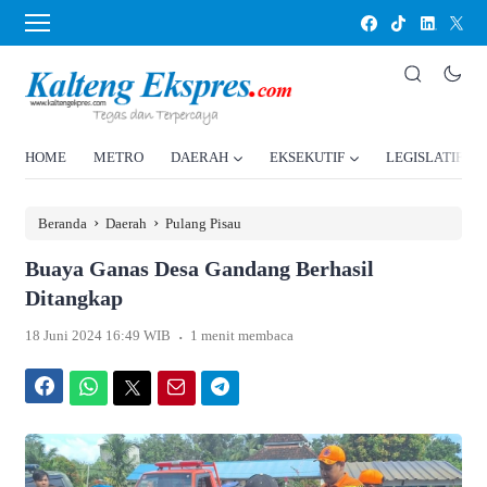
HOME
METRO
DAERAH
EKSEKUTIF
LEGISLATIF
›
›
Beranda
Daerah
Pulang Pisau
Buaya Ganas Desa Gandang Berhasil
Ditangkap
.
18 Juni 2024 16:49 WIB
1 menit membaca
Facebook
WhatsApp
Twitter
Email
Telegram