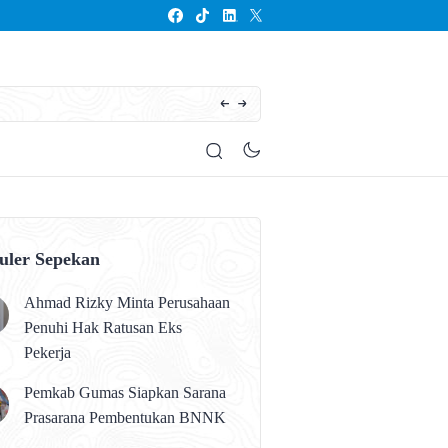
Seluruh Anak Kalteng Harus Memperoleh Pen
uler Sepekan
Ahmad Rizky Minta Perusahaan
Penuhi Hak Ratusan Eks
Pekerja
Pemkab Gumas Siapkan Sarana
Prasarana Pembentukan BNNK