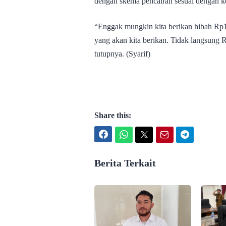
dengan skema pencairan sesuai dengan 
“Enggak mungkin kita berikan hibah Rp
yang akan kita berikan. Tidak langsung R
tutupnya. (Syarif)
Share this:
Facebook
WhatsApp
Twitter
Email
Telegram
Berita Terkait