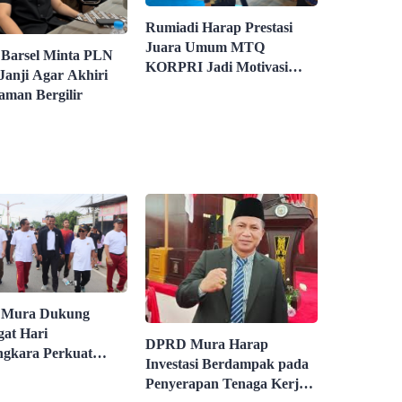
Rumiadi Harap Prestasi
Juara Umum MTQ
Barsel Minta PLN
KORPRI Jadi Motivasi
Janji Agar Akhiri
ASN
man Bergilir
Mura Dukung
at Hari
DPRD Mura Harap
gkara Perkuat
Investasi Berdampak pada
nan Daerah
Penyerapan Tenaga Kerja