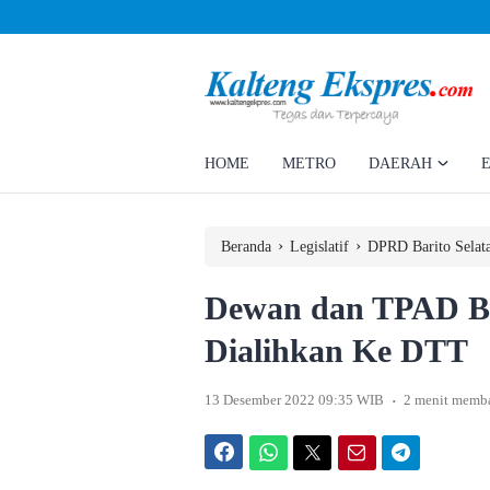
Ahmad Rizky Minta Perusahaan Penuhi Hak Ratusan Eks Pekerja
HOME
METRO
DAERAH
›
›
Beranda
Legislatif
DPRD Barito Selat
Dewan dan TPAD Ba
Dialihkan Ke DTT
.
13 Desember 2022 09:35 WIB
2 menit memb
Facebook
WhatsApp
Twitter
Email
Telegram