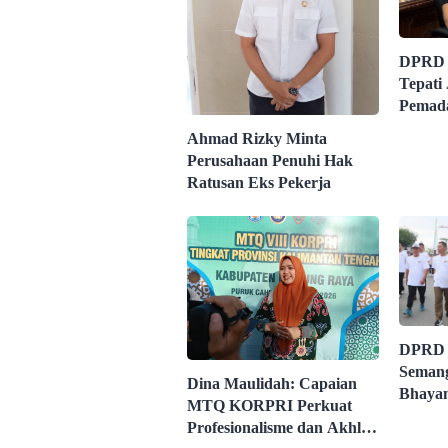
DPRD 
Tepati 
Pemada
Ahmad Rizky Minta
Perusahaan Penuhi Hak
Ratusan Eks Pekerja
DPRD 
Semang
Dina Maulidah: Capaian
Bhayan
MTQ KORPRI Perkuat
Keama
Profesionalisme dan Akhlak