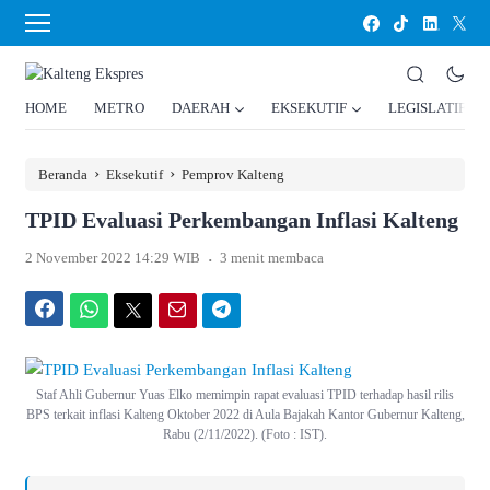
HOME
METRO
DAERAH
EKSEKUTIF
LEGISLATIF
›
›
Beranda
Eksekutif
Pemprov Kalteng
TPID Evaluasi Perkembangan Inflasi Kalteng
.
2 November 2022 14:29 WIB
3 menit membaca
Facebook
WhatsApp
Twitter
Email
Telegram
Staf Ahli Gubernur Yuas Elko memimpin rapat evaluasi TPID terhadap hasil rilis
BPS terkait inflasi Kalteng Oktober 2022 di Aula Bajakah Kantor Gubernur Kalteng,
Rabu (2/11/2022). (Foto : IST).