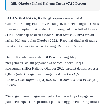
Rilis Oktober Inflasi Kalteng Turun 07,10 Persen
PALANGKA RAYA, KaltengEkspres.com
– Staf Ahli
Gubernur Bidang Ekonomi, Keuangan, dan Pembangunan Yuas
Elko memimpin rapat evaluasi Tim Pengendalian Inflasi Daerah
(TPID) terhadap hasil rilis Badan Pusat Statistik (BPS) terkait
inflasi Kalteng bulan Oktober 2022. Rapat ini digelar di ruang
Bajakah Kantor Gubernur Kalteng, Rabu (2/11/2022).
Deputi Kepala Perwakilan BI Prov. Kalteng Magfur
mengatakan, dalam paparannya bahwa Indeks Harga
Konsumen (IHK) Kalteng Oktober 2022 tercatat deflasi sebesar
0,04% (mtm) dengan sumbangan
Volatile Food
(VF)
-0,06%,
Core Inflation
(CI) 0,07% dan
Administered Price
(AP)
-0,06%.
“Serangan hama tungro menyebabkan terjadinya kegagalan
pada beberapa sentra produksi padi sehingga mendorong inflasi