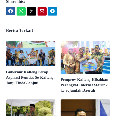
Share this:
Facebook
WhatsApp
Twitter
Email
Telegram
Berita Terkait
Gubernur Kalteng Serap
Aspirasi Pemdes Se-Kalteng,
Pemprov Kalteng Hibahkan
Janji Tindaklanjuti
Perangkat Internet Starlink
ke Sejumlah Daerah