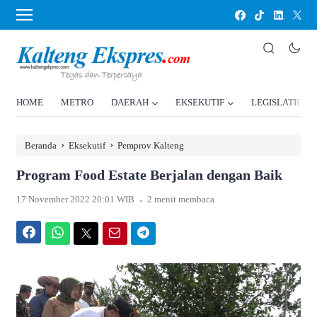
HOME
METRO
DAERAH
EKSEKUTIF
LEGISLATIF
›
›
Beranda
Eksekutif
Pemprov Kalteng
Program Food Estate Berjalan dengan Baik
.
17 November 2022 20:01 WIB
2 menit membaca
Facebook
WhatsApp
Twitter
Email
Telegram