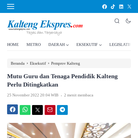
HOME
METRO
DAERAH
EKSEKUTIF
LEGISLATIF
›
›
Beranda
Eksekutif
Pemprov Kalteng
Mutu Guru dan Tenaga Pendidik Kalteng
Perlu Ditingkatkan
.
25 November 2022 20:04 WIB
2 menit membaca
Facebook
WhatsApp
Twitter
Email
Telegram