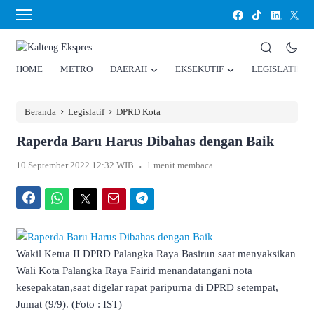
HOME
METRO
DAERAH
EKSEKUTIF
LEGISLATIF
›
›
Beranda
Legislatif
DPRD Kota
Raperda Baru Harus Dibahas dengan Baik
.
10 September 2022 12:32 WIB
1 menit membaca
Facebook
WhatsApp
Twitter
Email
Telegram
Wakil Ketua II DPRD Palangka Raya Basirun saat menyaksikan
Wali Kota Palangka Raya Fairid menandatangani nota
kesepakatan,saat digelar rapat paripurna di DPRD setempat,
Jumat (9/9). (Foto : IST)