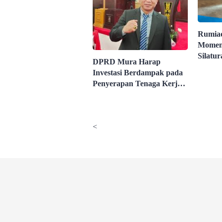
Rumia
Momen
Silatur
DPRD Mura Harap
Spiritu
Investasi Berdampak pada
Penyerapan Tenaga Kerja
Lokal
<