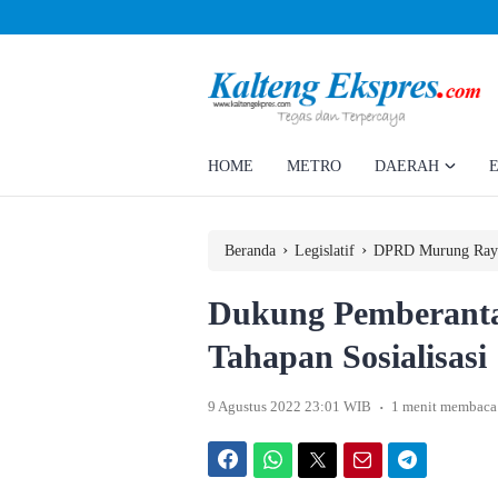
Ahmad Rizky Minta Perusahaan Penuhi Hak Ratusan Eks Pekerja
HOME
METRO
DAERAH
›
›
Beranda
Legislatif
DPRD Murung Ray
Dukung Pemberanta
Tahapan Sosialisasi
.
9 Agustus 2022 23:01 WIB
1 menit membaca
Facebook
WhatsApp
Twitter
Email
Telegram