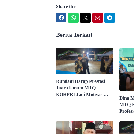
Share this:
Facebook
WhatsApp
Twitter
Email
Telegram
Berita Terkait
Rumiadi Harap Prestasi
Juara Umum MTQ
KORPRI Jadi Motivasi
Dina M
ASN
MTQ K
Profes
ASN