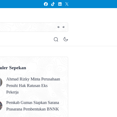
Seluruh Anak Kalteng Harus Memperoleh Pen
uler Sepekan
Ahmad Rizky Minta Perusahaan
Penuhi Hak Ratusan Eks
Pekerja
Pemkab Gumas Siapkan Sarana
Prasarana Pembentukan BNNK