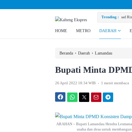
Minta Perusahaan Penuhi Hak Ratusan Eks Pekerja
Trending :
HOME
METRO
DAERAH
›
›
Beranda
Daerah
Lamandau
Bupati Minta DPMD
.
26 April 2022 18:34 WIB
1 menit membaca
Facebook
WhatsApp
Twitter
Email
Telegram
ARAHAN – Bupati Lamandau Hendra Lesmana me
usaha dan desa untuk membangun k