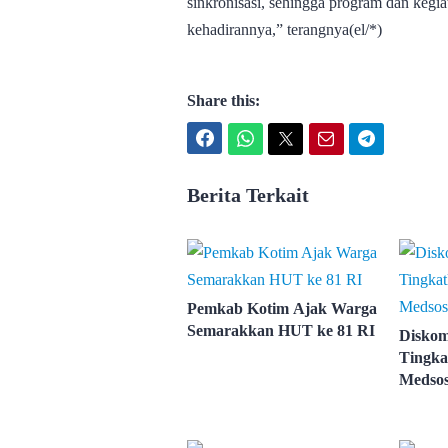
sinkronisasi, sehingga program dan kegia
kehadirannya,” terangnya(el/*)
Share this:
Facebook
WhatsApp
Twitter
Email
Telegram
Berita Terkait
Pemkab Kotim Ajak Warga
Semarakkan HUT ke 81 RI
Diskom
Tingka
Medso