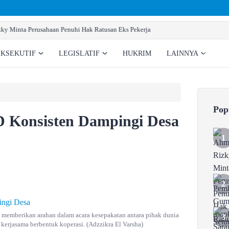
Pemkab Gumas Siapkan Sarana Prasarana Pembentu
EKSEKUTIF
LEGISLATIF
HUKRIM
LAINNYA
Pop
 Konsisten Dampingi Desa
mberikan arahan dalam acara kesepakatan antara pihak dunia
erjasama berbentuk koperasi. (Adzzikra El Varsha)