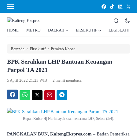
HOME
METRO
DAERAH
EKSEKUTIF
LEGISLATIF
›
›
Beranda
Eksekutif
Pemkab Kobar
BPK Serahkan LHP Bantuan Keuangan
Parpol TA 2021
.
5 April 2022 21:23 WIB
2 menit membaca
Facebook
WhatsApp
Twitter
Email
Telegram
Bupati Kobar Hj Nurhidayah saat menerima LHP, Selasa (5/4).
PANGKALAN BUN, KaltengEkspres.com
– Badan Pemeriksa