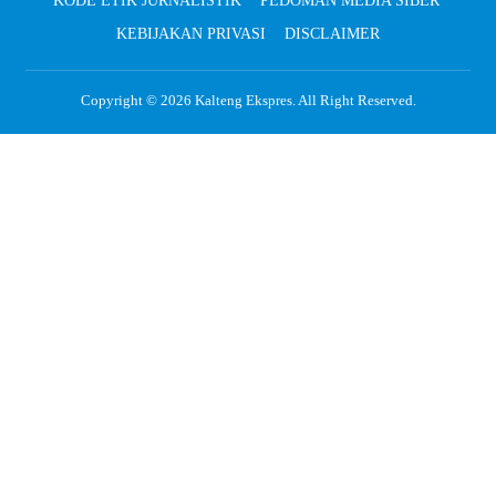
KODE ETIK JURNALISTIK
PEDOMAN MEDIA SIBER
KEBIJAKAN PRIVASI
DISCLAIMER
Copyright © 2026
Kalteng Ekspres
. All Right Reserved.