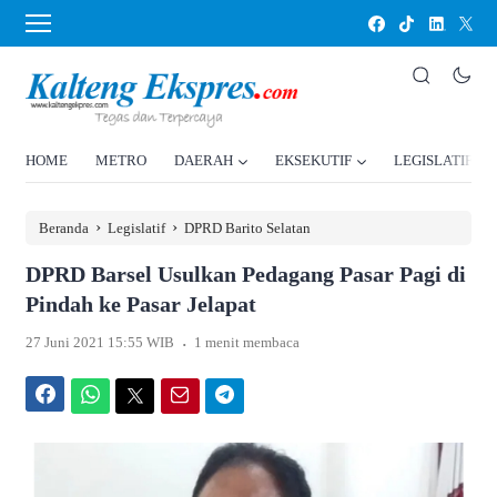
HOME
METRO
DAERAH
EKSEKUTIF
LEGISLATIF
›
›
Beranda
Legislatif
DPRD Barito Selatan
DPRD Barsel Usulkan Pedagang Pasar Pagi di
Pindah ke Pasar Jelapat
.
27 Juni 2021 15:55 WIB
1 menit membaca
Facebook
WhatsApp
Twitter
Email
Telegram