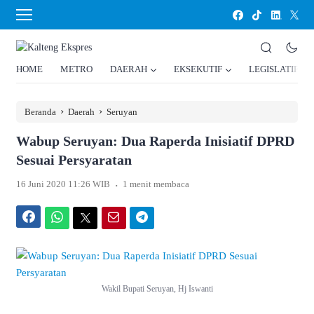
HOME
METRO
DAERAH
EKSEKUTIF
LEGISLATIF
›
›
Beranda
Daerah
Seruyan
Wabup Seruyan: Dua Raperda Inisiatif DPRD
Sesuai Persyaratan
.
16 Juni 2020 11:26 WIB
1 menit membaca
Facebook
WhatsApp
Twitter
Email
Telegram
Wakil Bupati Seruyan, Hj Iswanti