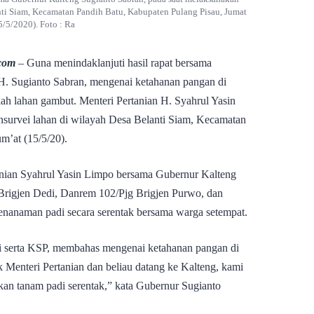
nti Siam, Kecamatan Pandih Batu, Kabupaten Pulang Pisau, Jumat
5/5/2020). Foto : Ra
com
– Guna menindaklanjuti hasil rapat bersama
H. Sugianto Sabran, mengenai ketahanan pangan di
lah lahan gambut. Menteri Pertanian H. Syahrul Yasin
survei lahan di wilayah Desa Belanti Siam, Kecamatan
m’at (15/5/20).
anian Syahrul Yasin Limpo bersama Gubernur Kalteng
 Brigjen Dedi, Danrem 102/Pjg Brigjen Purwo, dan
enanaman padi secara serentak bersama warga setempat.
i serta KSP, membahas mengenai ketahanan pangan di
k Menteri Pertanian dan beliau datang ke Kalteng, kami
an tanam padi serentak,” kata Gubernur Sugianto