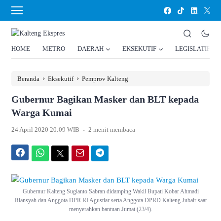
HOME
METRO
DAERAH
EKSEKUTIF
LEGISLATIF
›
›
Beranda
Eksekutif
Pemprov Kalteng
Gubernur Bagikan Masker dan BLT kepada
Warga Kumai
.
24 April 2020 20:09 WIB
2 menit membaca
Facebook
WhatsApp
Twitter
Email
Telegram
Gubernur Kalteng Sugianto Sabran didamping Wakil Bupati Kobar Ahmadi
Riansyah dan Anggota DPR RI Agustiar serta Anggota DPRD Kalteng Jubair saat
menyerahkan bantuan Jumat (23/4).