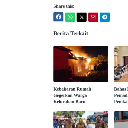
Share this:
Facebook
WhatsApp
Twitter
Email
Telegram
Berita Terkait
Bahas 
Kebakaran Rumah
Pemada
Gegerkan Warga
Pemka
Kelurahan Baru
denga