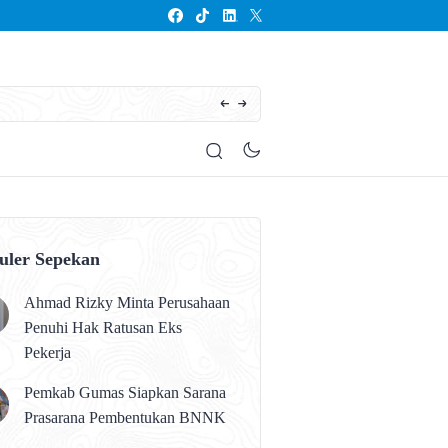
Seluruh Anak Kalteng Harus Memperoleh Pen
uler Sepekan
Ahmad Rizky Minta Perusahaan
Penuhi Hak Ratusan Eks
Pekerja
Pemkab Gumas Siapkan Sarana
Prasarana Pembentukan BNNK