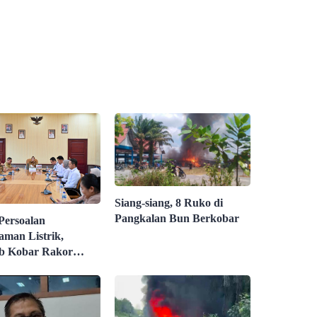
Siang-siang, 8 Ruko di
Pangkalan Bun Berkobar
Persoalan
man Listrik,
b Kobar Rakor
n PLN