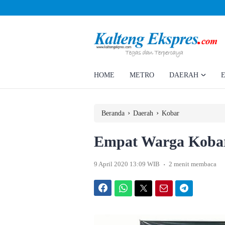
Ahmad Rizky Minta Perusahaan Penuhi Hak Ratusan Eks Pekerja
HOME
METRO
DAERAH
›
›
Beranda
Daerah
Kobar
Empat Warga Kobar 
.
9 April 2020 13:09 WIB
2 menit membaca
Facebook
WhatsApp
Twitter
Email
Telegram