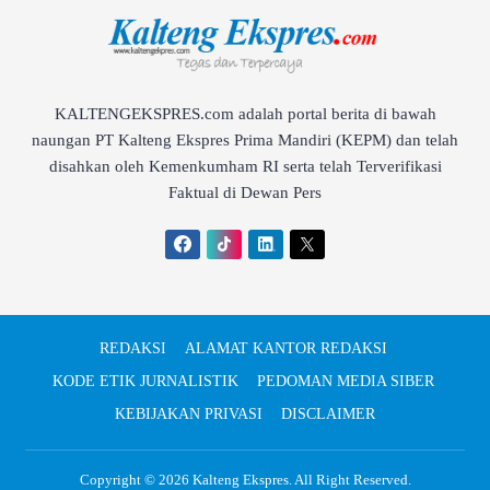
KALTENGEKSPRES.com adalah portal berita di bawah
naungan PT Kalteng Ekspres Prima Mandiri (KEPM) dan telah
disahkan oleh Kemenkumham RI serta telah Terverifikasi
Faktual di Dewan Pers
REDAKSI
ALAMAT KANTOR REDAKSI
KODE ETIK JURNALISTIK
PEDOMAN MEDIA SIBER
KEBIJAKAN PRIVASI
DISCLAIMER
Copyright © 2026
Kalteng Ekspres
. All Right Reserved.