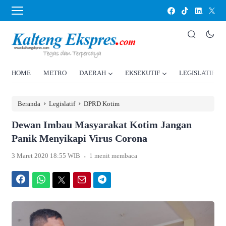
HOME
METRO
DAERAH
EKSEKUTIF
LEGISLATIF
›
›
Beranda
Legislatif
DPRD Kotim
Dewan Imbau Masyarakat Kotim Jangan
Panik Menyikapi Virus Corona
.
3 Maret 2020 18:55 WIB
1 menit membaca
Facebook
WhatsApp
Twitter
Email
Telegram