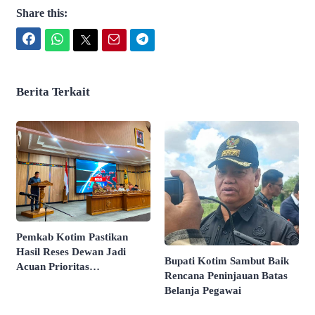
Share this:
Facebook
WhatsApp
Twitter
Email
Telegram
Berita Terkait
Pemkab Kotim Pastikan
Hasil Reses Dewan Jadi
Bupati Kotim Sambut Baik
Acuan Prioritas
Rencana Peninjauan Batas
Pembangunan
Belanja Pegawai