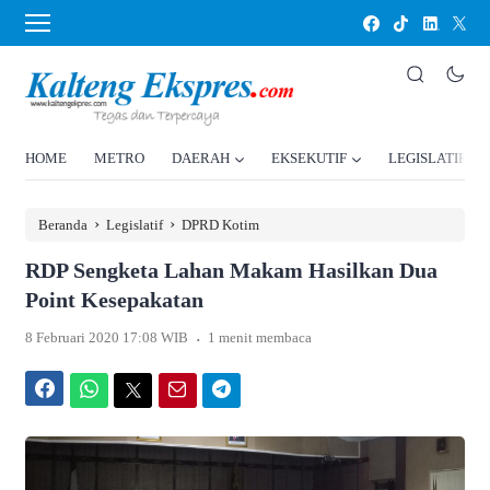
HOME
METRO
DAERAH
EKSEKUTIF
LEGISLATIF
›
›
Beranda
Legislatif
DPRD Kotim
RDP Sengketa Lahan Makam Hasilkan Dua
Point Kesepakatan
.
8 Februari 2020 17:08 WIB
1 menit membaca
Facebook
WhatsApp
Twitter
Email
Telegram