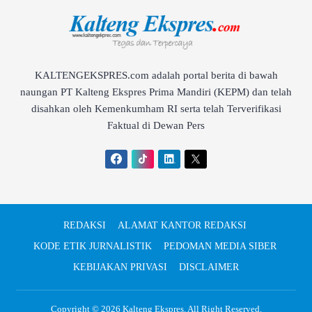
KALTENGEKSPRES.com adalah portal berita di bawah
naungan PT Kalteng Ekspres Prima Mandiri (KEPM) dan telah
disahkan oleh Kemenkumham RI serta telah Terverifikasi
Faktual di Dewan Pers
REDAKSI
ALAMAT KANTOR REDAKSI
KODE ETIK JURNALISTIK
PEDOMAN MEDIA SIBER
KEBIJAKAN PRIVASI
DISCLAIMER
Copyright © 2026
Kalteng Ekspres
. All Right Reserved.