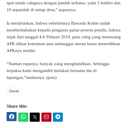
spot untuk calegnya dengan jumlah terbatas, yaitu 5 baleho dan
10 sepanduk di setiap desa,” paparnya.
Ia menjelaskan, bahwa sebelumnya Bawaslu Kotim sudah
memberitahukan kepada pengurus partai peserta pemilu, bahwa
sejak dari tanggal 4-6 Febuari 2019, para caleg yang memasang
APK diluar ketentuan atau melanggar aturan harus menertibkan
APKnya sendiri.
“Namun rupanya, banyak yang mengindahkan. Sehingga
terpaksa kami mengambil tindakan bersama tim di
lapangan,”tandasnya. (pras)
Daerah
Share this:
Facebook
WhatsApp
Twitter
Email
Telegram