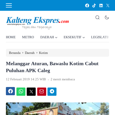
HOME
METRO
DAERAH
EKSEKUTIF
LEGISLATIF
›
›
Beranda
Daerah
Kotim
Melanggar Aturan, Bawaslu Kotim Cabut
Puluhan APK Caleg
.
12 Februari 2019 14:25 WIB
2 menit membaca
Facebook
WhatsApp
Twitter
Email
Telegram