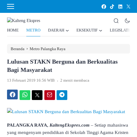
HOME
METRO
DAERAH
EKSEKUTIF
LEGISLATIF
›
Beranda
Metro Palangka Raya
Lulusan STAKN Berguna dan Berkualitas
Bagi Masyarakat
.
13 Februari 2019 16:56 WIB
2 menit membaca
Facebook
WhatsApp
Twitter
Email
Telegram
PALANGKA RAYA,
KaltengEkspres.com
– Setiap mahasiswa
yang mengenyam pendidikan di Sekolah Tinggi Agama Kristen