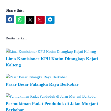
Share this:
Facebook
WhatsApp
Twitter
Email
Telegram
Berita Terkait
Lima Komisioner KPU Kotim Ditangkap Kejati
Kalteng
Pasar Besar Palangka Raya Berkobar
Permukiman Padat Penduduk di Jalan Murjani
Berkobar