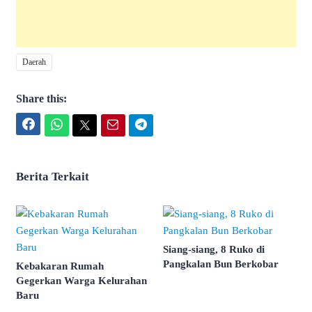
Daerah
Share this:
Facebook
WhatsApp
Twitter
Email
Telegram
Berita Terkait
Siang-siang, 8 Ruko di
Pangkalan Bun Berkobar
Kebakaran Rumah
Gegerkan Warga Kelurahan
Baru