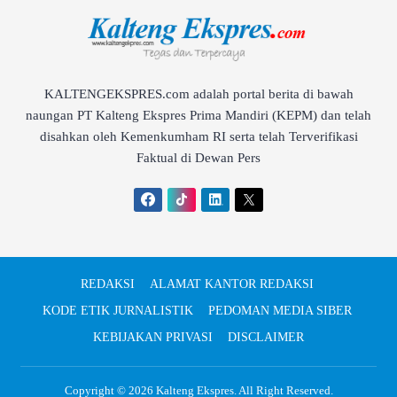
KALTENGEKSPRES.com adalah portal berita di bawah
naungan PT Kalteng Ekspres Prima Mandiri (KEPM) dan telah
disahkan oleh Kemenkumham RI serta telah Terverifikasi
Faktual di Dewan Pers
REDAKSI
ALAMAT KANTOR REDAKSI
KODE ETIK JURNALISTIK
PEDOMAN MEDIA SIBER
KEBIJAKAN PRIVASI
DISCLAIMER
Copyright © 2026
Kalteng Ekspres
. All Right Reserved.