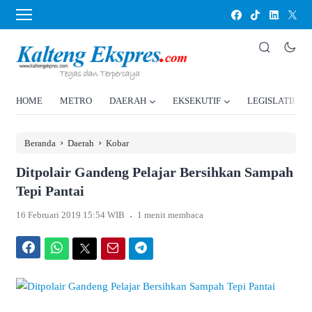
HOME
METRO
DAERAH
EKSEKUTIF
LEGISLATIF
›
›
Beranda
Daerah
Kobar
Ditpolair Gandeng Pelajar Bersihkan Sampah
Tepi Pantai
.
16 Februari 2019 15:54 WIB
1 menit membaca
Facebook
WhatsApp
Twitter
Email
Telegram