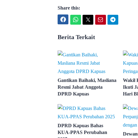
Share this:
Facebook
WhatsApp
Twitter
Email
Telegram
Berita Terkait
Gantikan Baihaki, Masliana
Wakil
Resmi Jabat Anggota
Ikuti J
DPRD Kapuas
Hari B
DPRD Kapuas Bahas
KUA-PPAS Perubahan
Dewan