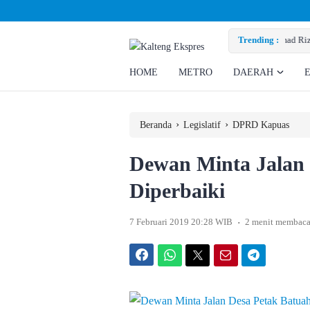
Minta Perusahaan Penuhi Hak Ratusan Eks Pekerja
Trending :
HOME
METRO
DAERAH
›
›
Beranda
Legislatif
DPRD Kapuas
Dewan Minta Jalan 
Diperbaiki
.
7 Februari 2019 20:28 WIB
2 menit membac
Facebook
WhatsApp
Twitter
Email
Telegram