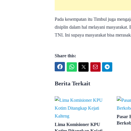
Pada kesempatan itu Timbul juga mengaja
disiplin dalam hal melayani masyarakat. 
TNI. Ini supaya masyarakat bisa merasak
Share this:
Facebook
WhatsApp
Twitter
Email
Telegram
Berita Terkait
Pasar 
Berko
Lima Komisioner KPU
Kotim Ditangkap Kejati