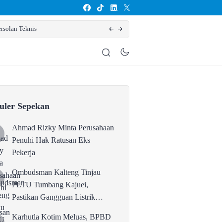
rsolan Teknis
Karhutla Kotim Meluas, BPBD Sebut Sudah 13
uler Sepekan
Ahmad Rizky Minta Perusahaan
Penuhi Hak Ratusan Eks
Pekerja
Ombudsman Kalteng Tinjau
PLTU Tumbang Kajuei,
Pastikan Gangguan Listrik
karena Persolan Teknis
Karhutla Kotim Meluas, BPBD