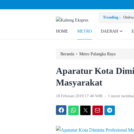
san Eks Pekerja
Trending :
Ombuds
HOME
METRO
DAERAH
›
Beranda
Metro Palangka Raya
Aparatur Kota Dimi
Masyarakat
.
18 Februari 2019 17:46 WIB
1 menit memba
Facebook
WhatsApp
Twitter
Email
Telegram