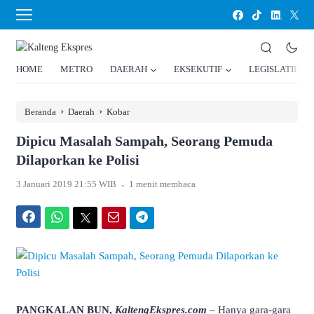
HOME
METRO
DAERAH
EKSEKUTIF
LEGISLATIF
›
›
Beranda
Daerah
Kobar
Dipicu Masalah Sampah, Seorang Pemuda
Dilaporkan ke Polisi
.
3 Januari 2019 21:55 WIB
1 menit membaca
Facebook
WhatsApp
Twitter
Email
Telegram
PANGKALAN BUN,
KaltengEkspres.com
–
Hanya gara-gara