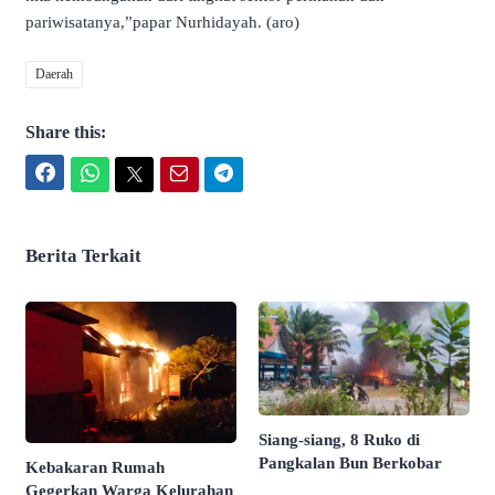
pariwisatanya,”papar Nurhidayah. (aro)
Daerah
Share this:
Facebook
WhatsApp
Twitter
Email
Telegram
Berita Terkait
Siang-siang, 8 Ruko di
Pangkalan Bun Berkobar
Kebakaran Rumah
Gegerkan Warga Kelurahan