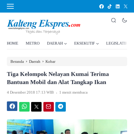
HOME
METRO
DAERAH
EKSEKUTIF
LEGISLATIF
›
›
Beranda
Daerah
Kobar
Tiga Kelompok Nelayan Kumai Terima
Bantuan Mobil dan Alat Tangkap Ikan
.
4 Desember 2018 17:13 WIB
1 menit membaca
Facebook
WhatsApp
Twitter
Email
Telegram