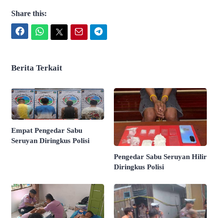
Share this:
Facebook
WhatsApp
Twitter
Email
Telegram
Berita Terkait
Empat Pengedar Sabu
Seruyan Diringkus Polisi
Pengedar Sabu Seruyan Hilir
Diringkus Polisi