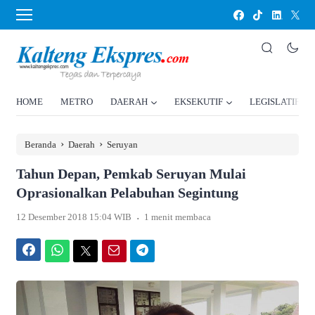
HOME
METRO
DAERAH
EKSEKUTIF
LEGISLATIF
›
›
Beranda
Daerah
Seruyan
Tahun Depan, Pemkab Seruyan Mulai
Oprasionalkan Pelabuhan Segintung
.
12 Desember 2018 15:04 WIB
1 menit membaca
Facebook
WhatsApp
Twitter
Email
Telegram