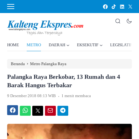
HOME
METRO
DAERAH
EKSEKUTIF
LEGISLATIF
›
Beranda
Metro Palangka Raya
Palangka Raya Berkobar, 13 Rumah dan 4
Barak Hangus Terbakar
.
9 Desember 2018 08:13 WIB
1 menit membaca
Facebook
WhatsApp
Twitter
Email
Telegram