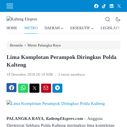
HOME
METRO
DAERAH
EKSEKUTIF
LEGISLATIF
›
Beranda
Metro Palangka Raya
Lima Komplotan Perampok Diringkus Polda
Kalteng
.
18 Desember 2018 20:19 WIB
2 menit membaca
Facebook
WhatsApp
Twitter
Email
Telegram
PALANGKA RAYA,
KaltengEkspres.com
– Anggota
Direktorat Sabhara Polda Kalteng meringkus lima komplotan