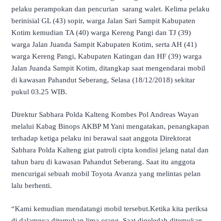
pelaku perampokan dan pencurian sarang walet. Kelima pelaku
berinisial GL (43) sopir, warga Jalan Sari Sampit Kabupaten
Kotim kemudian TA (40) warga Kereng Pangi dan TJ (39)
warga Jalan Juanda Sampit Kabupaten Kotim, serta AH (41)
warga Kereng Pangi, Kabupaten Katingan dan HF (39) warga
Jalan Juanda Sampit Kotim, ditangkap saat mengendarai mobil
di kawasan Pahandut Seberang, Selasa (18/12/2018) sekitar
pukul 03.25 WIB.
Direktur Sabhara Polda Kalteng Kombes Pol Andreas Wayan
melalui Kabag Binops AKBP M Yani mengatakan, penangkapan
terhadap ketiga pelaku ini berawal saat anggota Direktorat
Sabhara Polda Kalteng giat patroli cipta kondisi jelang natal dan
tahun baru di kawasan Pahandut Seberang. Saat itu anggota
mencurigai sebuah mobil Toyota Avanza yang melintas pelan
lalu berhenti.
“Kami kemudian mendatangi mobil tersebut.Ketika kita periksa
di dalamnya ditemukan lima orang. Saat digeledah ditemukan