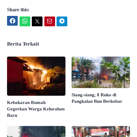
Share this:
Facebook
WhatsApp
Twitter
Email
Telegram
Berita Terkait
Siang-siang, 8 Ruko di
Pangkalan Bun Berkobar
Kebakaran Rumah
Gegerkan Warga Kelurahan
Baru