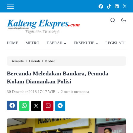
HOME
METRO
DAERAH
EKSEKUTIF
LEGISLATIF
›
›
Beranda
Daerah
Kobar
Bercanda Meledakan Bandara, Pemuda
Kolam Diamankan Polisi
.
30 Desember 2018 17:17 WIB
2 menit membaca
Facebook
WhatsApp
Twitter
Email
Telegram