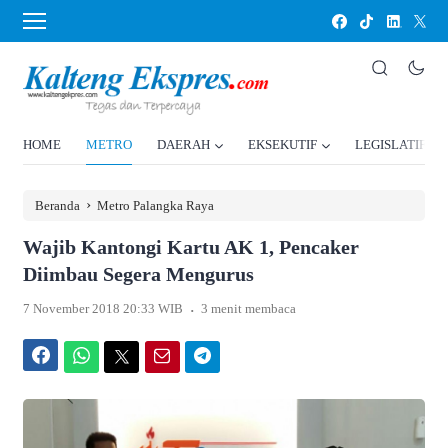
HOME
METRO
DAERAH
EKSEKUTIF
LEGISLATIF
›
Beranda
Metro Palangka Raya
Wajib Kantongi Kartu AK 1, Pencaker
Diimbau Segera Mengurus
.
7 November 2018 20:33 WIB
3 menit membaca
Facebook
WhatsApp
Twitter
Email
Telegram