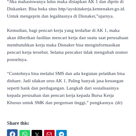
“Jika mahasiswanya lulus maka disiapkan AK 1 dan diprin di
Diskanker. Bisa buka situs http//ayokitakerja.kemenaker.go.id.
Untuk mengeprin dan legalitasnya di Disnaker,”ujarnya.
Kemudian, bagi pencari kerja yang terdaftar di AK 1, maka
akan diberikan fasilitas mencari kerja dan suatu saat perusahaan
membutuhkan kerja maka Disnaker bisa menginformasikan
pencari kerja tersebut. Selama pencaker tidak mengubah nomor
ponselnya.
“Contohnya bisa melalui SMS dan ada kegiatan pelatihan bisa
dishare. Jadi silakan urus AK 1. Paling banyak jasa keuangan
seperti bank dan perdagangan. Langkah dari sosialisasinya
kepada perusahan dan pencari kerja kepada Bursa Kerja
Khusus untuk SMK dan perguruan tinggi,” pungkasnya. (dr)
Share this:
Facebook
WhatsApp
Twitter
Email
Telegram