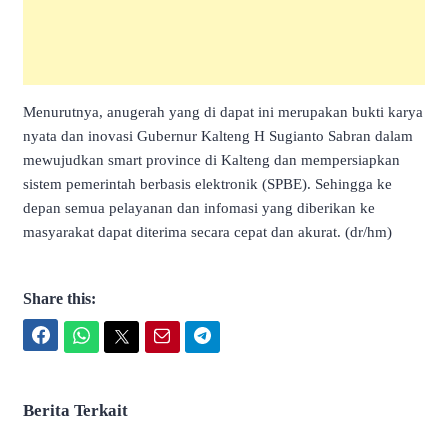
Menurutnya, anugerah yang di dapat ini merupakan bukti karya
nyata dan inovasi Gubernur Kalteng H Sugianto Sabran dalam
mewujudkan smart province di Kalteng dan mempersiapkan
sistem pemerintah berbasis elektronik (SPBE). Sehingga ke
depan semua pelayanan dan infomasi yang diberikan ke
masyarakat dapat diterima secara cepat dan akurat. (dr/hm)
Share this:
Facebook
WhatsApp
Twitter
Email
Telegram
Berita Terkait