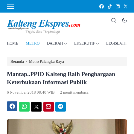
HOME
METRO
DAERAH
EKSEKUTIF
LEGISLATIF
›
Beranda
Metro Palangka Raya
Mantap..PPID Kalteng Raih Penghargaan
Keterbukaan Informasi Publik
.
6 November 2018 08:40 WIB
2 menit membaca
Facebook
WhatsApp
Twitter
Email
Telegram