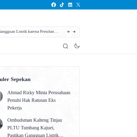
ngguan Listrik karena Persolan
Karhutla Kotim Meluas, BPBD Sebut Sudah 13
uler Sepekan
Ahmad Rizky Minta Perusahaan
Penuhi Hak Ratusan Eks
Pekerja
Ombudsman Kalteng Tinjau
PLTU Tumbang Kajuei,
Pastikan Gangguan Listrik