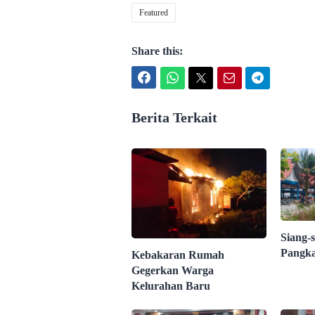
Featured
Share this:
Facebook
WhatsApp
Twitter
Email
Telegram
Berita Terkait
Siang-s
Pangka
Kebakaran Rumah
Gegerkan Warga
Kelurahan Baru