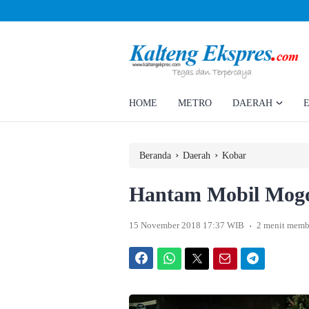
Ahmad Rizky Minta Perusahaan Penuhi Hak Ratusan Eks Pekerja
HOME
METRO
DAERAH
›
›
Beranda
Daerah
Kobar
Hantam Mobil Mogo
.
15 November 2018 17:37 WIB
2 menit memb
Facebook
WhatsApp
Twitter
Email
Telegram