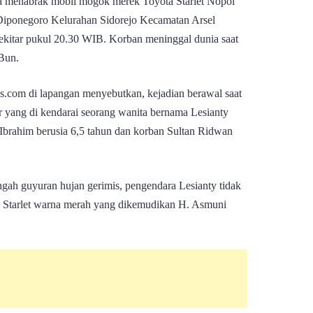
menabrak mobil mogok merek Toyota Starlet Nopol
Diponegoro Kelurahan Sidorejo Kecamatan Arsel
kitar pukul 20.30 WIB. Korban meninggal dunia saat
Bun.
s.com di lapangan menyebutkan, kejadian berawal saat
 yang di kendarai seorang wanita bernama Lesianty
brahim berusia 6,5 tahun dan korban Sultan Ridwan
ngah guyuran hujan gerimis, pengendara Lesianty tidak
a Starlet warna merah yang dikemudikan H. Asmuni