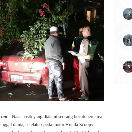
.com
– Naas nasib yang dialami seorang bocah bernama
ninggal dunia, setelah sepeda motor Honda Scoopy