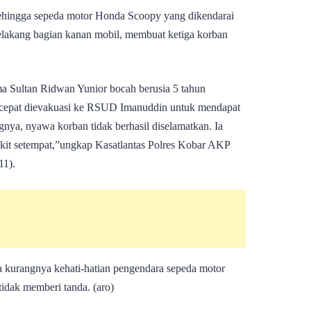
 sehingga sepeda motor Honda Scoopy yang dikendarai
lakang bagian kanan mobil, membuat ketiga korban
ama Sultan Ridwan Yunior bocah berusia 5 tahun
tu cepat dievakuasi ke RSUD Imanuddin untuk mendapat
nya, nyawa korban tidak berhasil diselamatkan. Ia
akit setempat,”ungkap Kasatlantas Polres Kobar AKP
11).
na kurangnya kehati-hatian pengendara sepeda motor
idak memberi tanda. (aro)