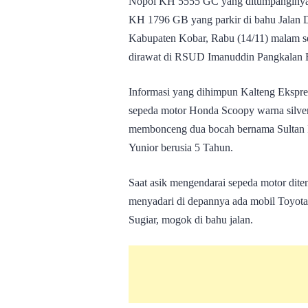
Nopol KH 5555 GC yang ditumpanginya 
KH 1796 GB yang parkir di bahu Jalan 
Kabupaten Kobar, Rabu (14/11) malam se
dirawat di RSUD Imanuddin Pangkalan 
Informasi yang dihimpun Kalteng Ekspre
sepeda motor Honda Scoopy warna silver
membonceng dua bocah bernama Sultan I
Yunior berusia 5 Tahun.
Saat asik mengendarai sepeda motor dite
menyadari di depannya ada mobil Toyot
Sugiar, mogok di bahu jalan.