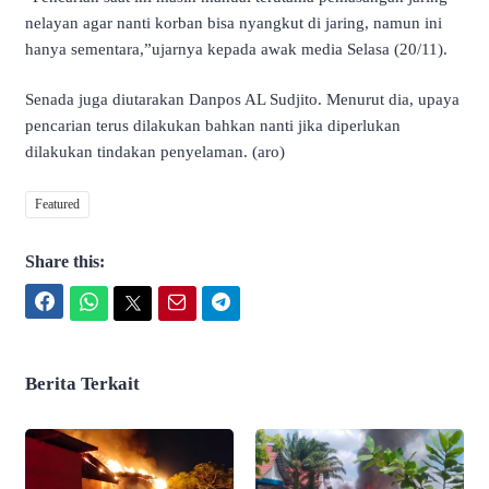
nelayan agar nanti korban bisa nyangkut di jaring, namun ini
hanya sementara,”ujarnya kepada awak media Selasa (20/11).
Senada juga diutarakan Danpos AL Sudjito. Menurut dia, upaya
pencarian terus dilakukan bahkan nanti jika diperlukan
dilakukan tindakan penyelaman. (aro)
Featured
Share this:
Facebook
WhatsApp
Twitter
Email
Telegram
Berita Terkait