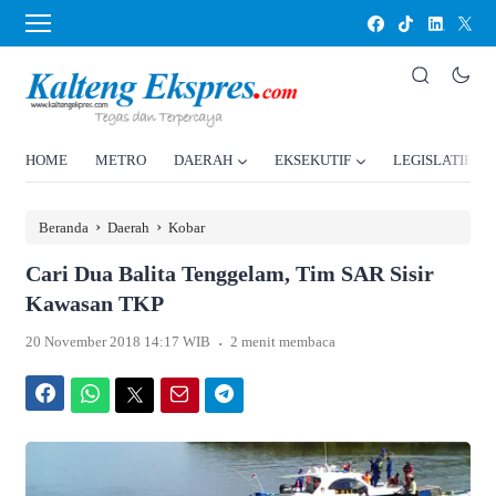
HOME
METRO
DAERAH
EKSEKUTIF
LEGISLATIF
›
›
Beranda
Daerah
Kobar
Cari Dua Balita Tenggelam, Tim SAR Sisir
Kawasan TKP
.
20 November 2018 14:17 WIB
2 menit membaca
Facebook
WhatsApp
Twitter
Email
Telegram