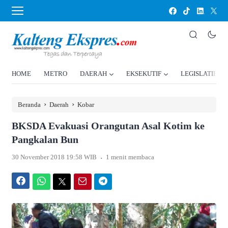
HOME
METRO
DAERAH
EKSEKUTIF
LEGISLATIF
›
›
Beranda
Daerah
Kobar
BKSDA Evakuasi Orangutan Asal Kotim ke
Pangkalan Bun
.
30 November 2018 19:58 WIB
1 menit membaca
Facebook
WhatsApp
Twitter
Email
Telegram