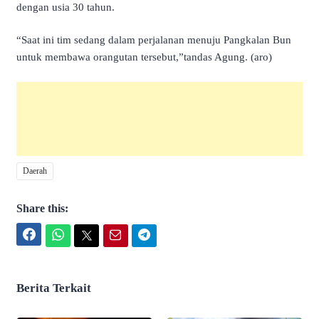
dengan usia 30 tahun.
“Saat ini tim sedang dalam perjalanan menuju Pangkalan Bun
untuk membawa orangutan tersebut,”tandas Agung. (aro)
Daerah
Share this:
Facebook
WhatsApp
Twitter
Email
Telegram
Berita Terkait