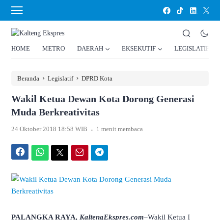
HOME
METRO
DAERAH
EKSEKUTIF
LEGISLATIF
›
›
Beranda
Legislatif
DPRD Kota
Wakil Ketua Dewan Kota Dorong Generasi
Muda Berkreativitas
.
24 Oktober 2018 18:58 WIB
1 menit membaca
Facebook
WhatsApp
Twitter
Email
Telegram
PALANGKA RAYA,
KaltengEkspres.com
–Wakil Ketua I