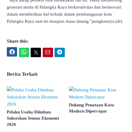
“Saya harap pemkot bisa melakukan hal itu. Yakni mendorong
generasi muda di Palangka Raya berkreativitas dan berinovasi
dalam memberikan hal terbaik dalam pembangunan kota
Palangka Raya saat ini maupun masa datang.”pungkasnya.(dr)
Share this:
Facebook
WhatsApp
Twitter
Email
Telegram
Berita Terkait
Dukung Penataan Kota
Modern Dipercepat
Pelaku Usaha Diimbau
Sukseskan Sensus Ekonomi
2026