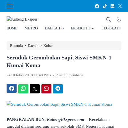
HOME
METRO
DAERAH
EKSEKUTIF
LEGISLATIF
›
›
Beranda
Daerah
Kobar
Seruduk Gerombolan Sapi, Siswi SMKN-1
Kumai Koma
.
24 Oktober 2018 11:48 WIB
2 menit membaca
Facebook
WhatsApp
Twitter
Email
Telegram
PANGKALAN BUN,
KaltengEkspres.com
– Kecelakaan
tunggal dialami seorang siswi sekolah SMK Negeri 1 Kumai