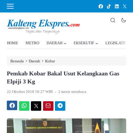
HOME
METRO
DAERAH
EKSEKUTIF
LEGISLATIF
›
›
Beranda
Daerah
Kobar
Pemkab Kobar Bakal Usut Kelangkaan Gas
Elpiji 3 Kg
.
22 Oktober 2018 18:27 WIB
2 menit membaca
Facebook
WhatsApp
Twitter
Email
Telegram