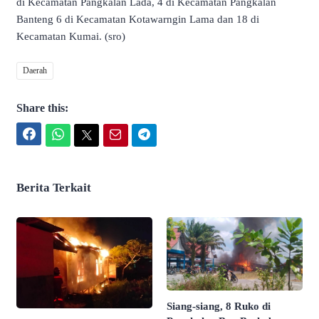
di Kecamatan Pangkalan Lada, 4 di Kecamatan Pangkalan
Banteng 6 di Kecamatan Kotawarngin Lama dan 18 di
Kecamatan Kumai. (sro)
Daerah
Share this:
Facebook
WhatsApp
Twitter
Email
Telegram
Berita Terkait
Siang-siang, 8 Ruko di