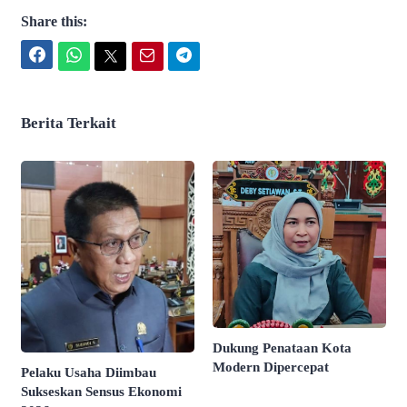
Share this:
Facebook
WhatsApp
Twitter
Email
Telegram
Berita Terkait
Dukung Penataan Kota
Modern Dipercepat
Pelaku Usaha Diimbau
Sukseskan Sensus Ekonomi