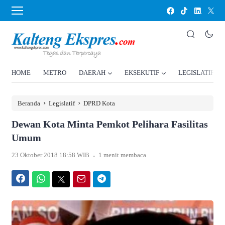
HOME
METRO
DAERAH
EKSEKUTIF
LEGISLATIF
›
›
Beranda
Legislatif
DPRD Kota
Dewan Kota Minta Pemkot Pelihara Fasilitas
Umum
.
23 Oktober 2018 18:58 WIB
1 menit membaca
Facebook
WhatsApp
Twitter
Email
Telegram