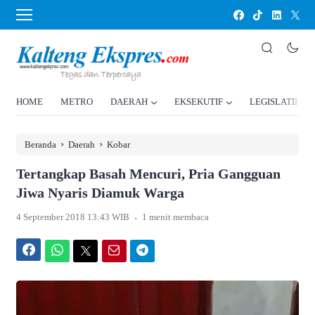
HOME
METRO
DAERAH
EKSEKUTIF
LEGISLATIF
›
›
Beranda
Daerah
Kobar
Tertangkap Basah Mencuri, Pria Gangguan
Jiwa Nyaris Diamuk Warga
.
4 September 2018 13:43 WIB
1 menit membaca
Facebook
WhatsApp
Twitter
Email
Telegram