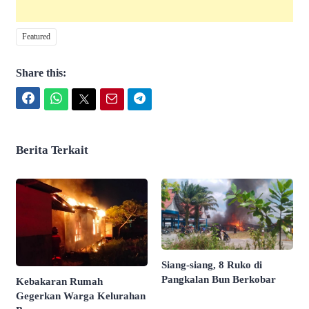
Featured
Share this:
Facebook
WhatsApp
Twitter
Email
Telegram
Berita Terkait
Siang-siang, 8 Ruko di
Pangkalan Bun Berkobar
Kebakaran Rumah
Gegerkan Warga Kelurahan